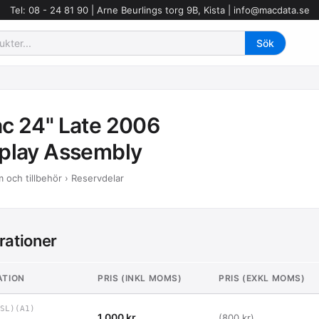
Tel: 08 - 24 81 90 | Arne Beurlings torg 9B, Kista |
info@macdata.se
c 24" Late 2006
play Assembly
 och tillbehör › Reservdelar
rationer
ATION
PRIS (INKL MOMS)
PRIS (EXKL MOMS)
SL)(A1)
1 000 kr
(800 kr)