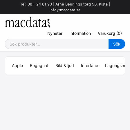
Tel: 08 - 24 81 90 | Arne Beurlings torg 9B, Kista |
info@macdata.se
Nyheter
Information
Varukorg (0)
Apple
Begagnat
Bild & ljud
Interface
Lagringsmed