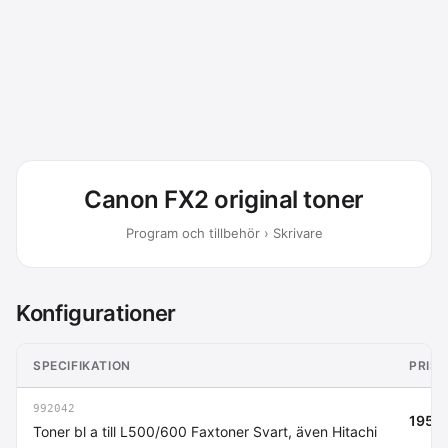
Canon FX2 original toner
Program och tillbehör › Skrivare
Konfigurationer
SPECIFIKATION
PRIS 
992042
195 k
Toner bl a till L500/600 Faxtoner Svart, även Hitachi