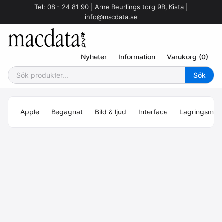
Tel: 08 - 24 81 90 | Arne Beurlings torg 9B, Kista |
info@macdata.se
Nyheter
Information
Varukorg (0)
Apple
Begagnat
Bild & ljud
Interface
Lagringsmed