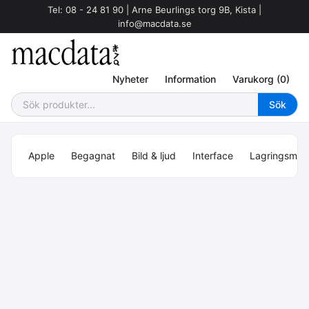
Tel: 08 - 24 81 90 | Arne Beurlings torg 9B, Kista |
info@macdata.se
Nyheter
Information
Varukorg (0)
Apple
Begagnat
Bild & ljud
Interface
Lagringsmed