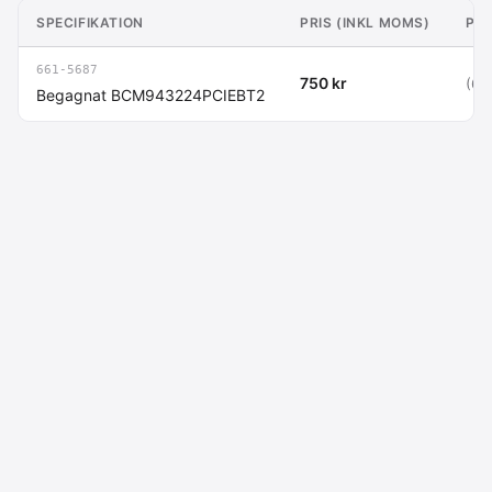
SPECIFIKATION
PRIS (INKL MOMS)
PRI
661-5687
750 kr
(60
Begagnat BCM943224PCIEBT2
Macdata AB
Kontakt