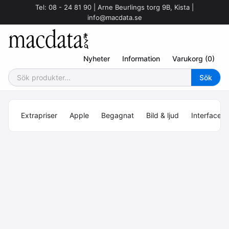
Tel: 08 - 24 81 90 | Arne Beurlings torg 9B, Kista |
info@macdata.se
Nyheter
Information
Varukorg (0)
Extrapriser
Apple
Begagnat
Bild & ljud
Interface