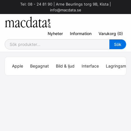
Tel: 08 - 24 81 90 | Arne Beurlings torg 9B, Kista |
info@macdata.se
Nyheter
Information
Varukorg (0)
Apple
Begagnat
Bild & ljud
Interface
Lagringsmed