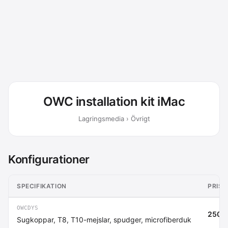
OWC installation kit iMac
Lagringsmedia › Övrigt
Konfigurationer
SPECIFIKATION
PRIS 
OWCDYS
250 k
Sugkoppar, T8, T10-mejslar, spudger, microfiberduk