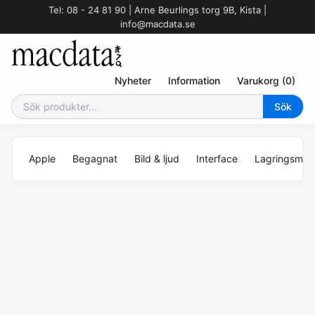
Tel: 08 - 24 81 90 | Arne Beurlings torg 9B, Kista |
info@macdata.se
Nyheter
Information
Varukorg (0)
Apple
Begagnat
Bild & ljud
Interface
Lagringsmed