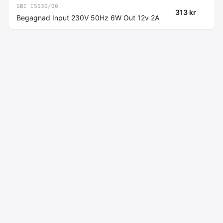
SBC CS030/00
313 kr
Begagnad Input 230V 50Hz 6W Out 12v 2A
Macdata AB
Kontakt