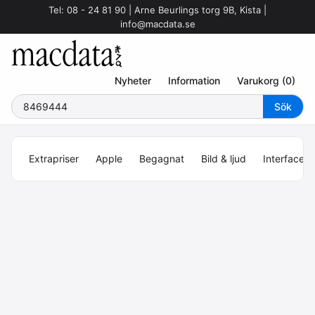
Tel: 08 - 24 81 90 | Arne Beurlings torg 9B, Kista |
info@macdata.se
Nyheter
Information
Varukorg (0)
Extrapriser
Apple
Begagnat
Bild & ljud
Interface