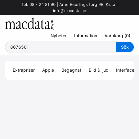
Tel: 08 - 24 81 90 | Arne Beurlings torg 9B, Kista |
info@macdata.se
Nyheter
Information
Varukorg (0)
Extrapriser
Apple
Begagnat
Bild & ljud
Interface