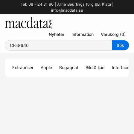
Tel: 08 - 24 81 90 | Arne Beurlings torg 9B, Kista |
info@macdata.se
Nyheter
Information
Varukorg (0)
Extrapriser
Apple
Begagnat
Bild & ljud
Interface