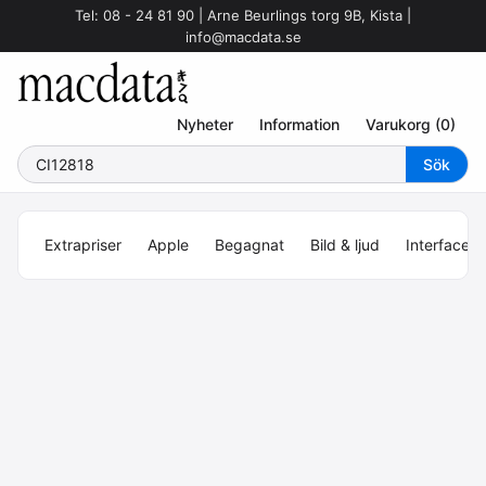
Tel: 08 - 24 81 90 | Arne Beurlings torg 9B, Kista |
info@macdata.se
Nyheter
Information
Varukorg (0)
Extrapriser
Apple
Begagnat
Bild & ljud
Interface