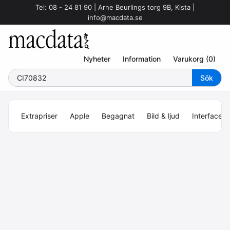
Tel: 08 - 24 81 90 | Arne Beurlings torg 9B, Kista |
info@macdata.se
Nyheter
Information
Varukorg (0)
Extrapriser
Apple
Begagnat
Bild & ljud
Interface