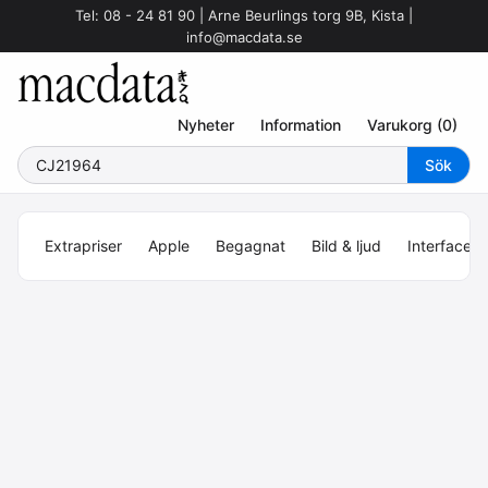
Tel: 08 - 24 81 90 | Arne Beurlings torg 9B, Kista |
info@macdata.se
Nyheter
Information
Varukorg (0)
Extrapriser
Apple
Begagnat
Bild & ljud
Interface