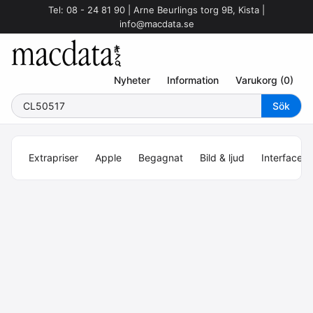
Tel: 08 - 24 81 90 | Arne Beurlings torg 9B, Kista |
info@macdata.se
Nyheter
Information
Varukorg (0)
Extrapriser
Apple
Begagnat
Bild & ljud
Interface