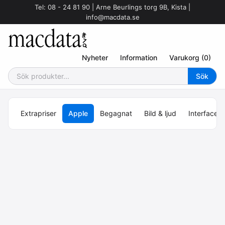
Tel: 08 - 24 81 90 | Arne Beurlings torg 9B, Kista |
info@macdata.se
Nyheter
Information
Varukorg (0)
Extrapriser
Apple
Begagnat
Bild & ljud
Interface