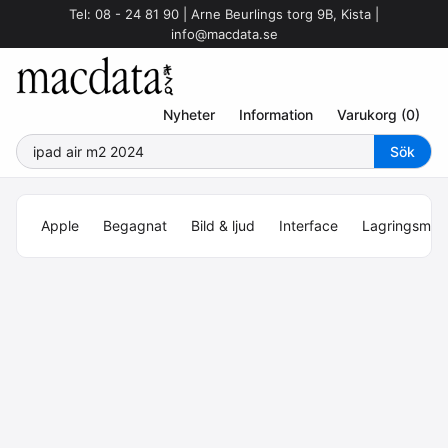
Tel: 08 - 24 81 90 | Arne Beurlings torg 9B, Kista |
info@macdata.se
Nyheter
Information
Varukorg (0)
Apple
Begagnat
Bild & ljud
Interface
Lagringsmed