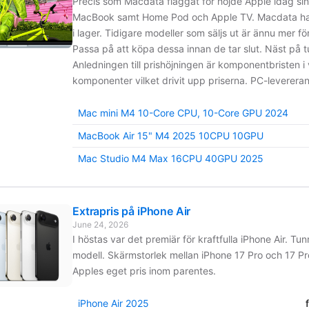
Precis som Macdata flaggat för höjde Apple idag sin
MacBook samt Home Pod och Apple TV. Macdata har in
i lager. Tidigare modeller som säljs ut är ännu mer fö
Passa på att köpa dessa innan de tar slut. Näst på tur
Anledningen till prishöjningen är komponentbristen i
komponenter vilket drivit upp priserna. PC-levererant
Mac mini M4 10-Core CPU, 10-Core GPU 2024
MacBook Air 15" M4 2025 10CPU 10GPU
Mac Studio M4 Max 16CPU 40GPU 2025
Extrapris på iPhone Air
June 24, 2026
I höstas var det premiär för kraftfulla iPhone Air. Tu
modell. Skärmstorlek mellan iPhone 17 Pro och 17 Pr
Apples eget pris inom parentes.
iPhone Air 2025