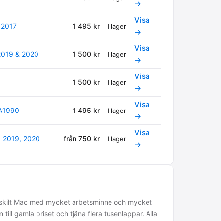
→
Visa
 2017
1 495 kr
I lager
→
Visa
 2019 & 2020
1 500 kr
I lager
→
Visa
1 500 kr
I lager
→
Visa
 A1990
1 495 kr
I lager
→
Visa
, 2019, 2020
från 750 kr
I lager
→
ärskilt Mac med mycket arbetsminne och mycket
ill gamla priset och tjäna flera tusenlappar. Alla