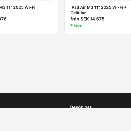
 M3 11" 2025 Wi-Fi
iPad Air M3 11" 2025 Wi-Fi +
Cellular
376
från SEK 14 675
I lager
Besök oss
24 81 90
Arne Beurlings torg 9B
data.se
164 40 Kista
cdata.se