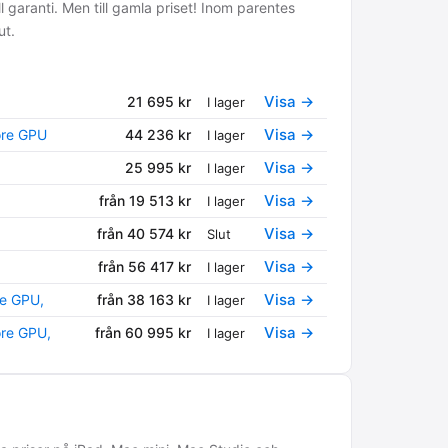
l garanti. Men till gamla priset! Inom parentes
ut.
Visa →
21 695 kr
I lager
Visa →
ore GPU
44 236 kr
I lager
Visa →
25 995 kr
I lager
Visa →
från 19 513 kr
I lager
Visa →
från 40 574 kr
Slut
Visa →
från 56 417 kr
I lager
Visa →
re GPU,
från 38 163 kr
I lager
Visa →
re GPU,
från 60 995 kr
I lager