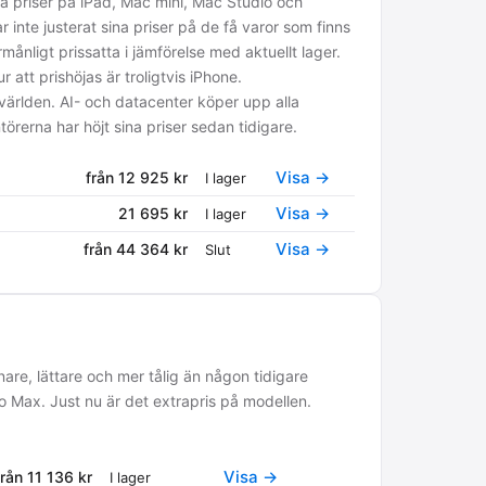
a priser på iPad, Mac mini, Mac Studio och
te justerat sina priser på de få varor som finns
rmånligt prissatta i jämförelse med aktuellt lager.
 att prishöjas är troligtvis iPhone.
 världen. AI- och datacenter köper upp alla
örerna har höjt sina priser sedan tidigare.
Visa →
från 12 925 kr
I lager
Visa →
21 695 kr
I lager
Visa →
från 44 364 kr
Slut
nnare, lättare och mer tålig än någon tidigare
o Max. Just nu är det extrapris på modellen.
Visa →
från 11 136 kr
I lager