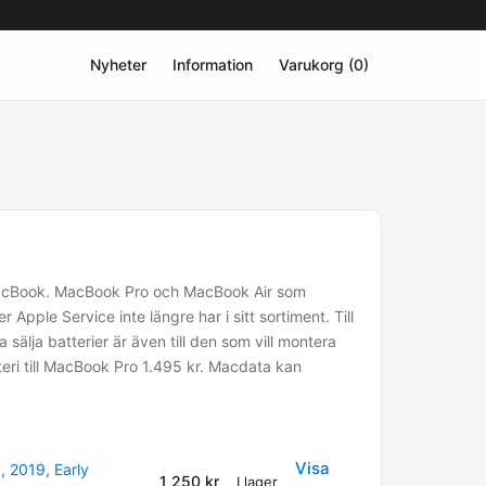
Nyheter
Information
Varukorg (0)
a MacBook. MacBook Pro och MacBook Air som
 Apple Service inte längre har i sitt sortiment. Till
sälja batterier är även till den som vill montera
tteri till MacBook Pro 1.495 kr. Macdata kan
Visa
, 2019, Early
1 250 kr
I lager