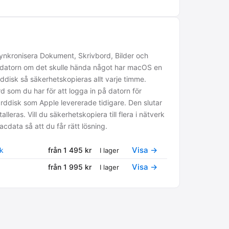
synkronisera Dokument, Skrivbord, Bilder och
hela datorn om det skulle hända något har macOS en
ddisk så säkerhetskopieras allt varje timme.
som du har för att logga in på datorn för
rddisk som Apple levererade tidigare. Den slutar
ras. Vill du säkerhetskopiera till flera i nätverk
cdata så att du får rätt lösning.
Visa →
sk
från 1 495 kr
I lager
Visa →
från 1 995 kr
I lager