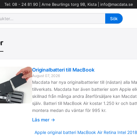
Tel: 08 - 24 81 90 | Arne Beurlings torg 9B, Kista |
info@macdata.se
r
Originalbatteri till MacBook
August 07, 2026
Macdata har nya originalbatterier till (nästan) all
tillverkats. Macdata har även batterier som Apple eller
skillnad från många andra återförsäljare kan Macdata 
själv. Batteri till MacBook Air kostar 1.250 kr och ba
montera medan du väntar för 995 kr.
Läs mer →
Apple original batteri MacBook Air Retina Intel 2018