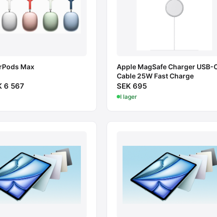
irPods Max
Apple MagSafe Charger USB-
Cable 25W Fast Charge
K 6 567
SEK 695
I lager