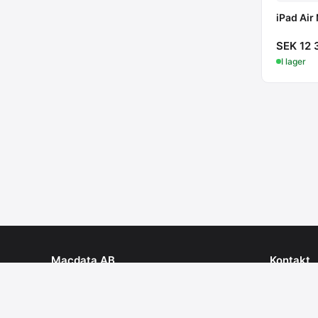
iPad Air
SEK 12 
I lager
Macdata AB
Kontakt
Personlig service & expertis
Tel: 08 - 
info@mac
order@ma