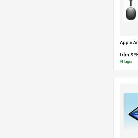
Apple A
från SE
I lager