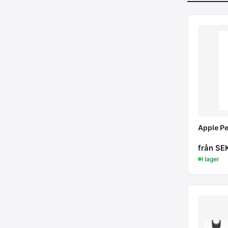
Apple Pe
från SE
I lager