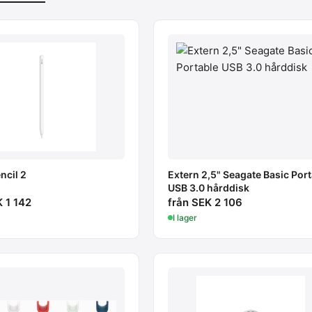
ncil 2
Extern 2,5" Seagate Basic Por
USB 3.0 hårddisk
K 1 142
från SEK 2 106
I lager